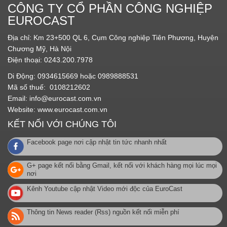
CÔNG TY CỔ PHẦN CÔNG NGHIỆP
EUROCAST
Địa chỉ: Km 23+500 QL 6, Cụm Công nghiệp Tiên Phương, Huyện
Chương Mỹ, Hà Nội
Điện thoại: 0243.200.7978
Di Động: 0934615669 hoặc 0989888531
Mã số thuế: 0108212602
Email:
info@eurocast.com.vn
Website:
www.eurocast.com.vn
KẾT NỐI VỚI CHÚNG TÔI
Facebook page nơi cập nhật tin tức nhanh nhất
G+ page kết nối bằng Gmail, kết nối với khách hàng mọi lúc mọi
nơi
Kênh Youtube cập nhật Video mới độc của EuroCast
Thông tin News reader (Rss) nguồn kết nối miễn phí