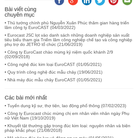
Bài viết cùng
chuyên mục
• Thủ tướng chính phủ Nguyễn Xuân Phúc thăm gian hàng triển
lãm công ty EuroCAST (
04/03/2022
)
• Eurocast JSC lọt vào danh sách những doanh nghiệp sản xuất
tiêu biểu tham gia Triểm lãm công nghiệp chế tạo và công nghiệp
phụ trợ do JETRO tổ chức (
21/06/2019
)
• Công ty EuroCast chào mừng kỷ niệm quốc khánh 2/9
(
02/09/2018
)
• Công nghệ đúc kim loại EuroCAST (
01/05/2021
)
• Quy trình công nghệ đúc mẫu chảy (
19/06/2021
)
• Nhà máy đúc mẫu chảy EuroCAST (
01/05/2021
)
Các bài mới nhất
• Tuyển dụng kỹ sư, thợ tiện, lao động phổ thông (
07/02/2023
)
• Công ty Eurocast chúc mừng chị em nhân viên nhân ngày Phụ
nữ Việt Nam (
19/10/2019
)
• Khuyết tật thường gặp trong đúc kim loại: nguyên nhân và biện
pháp khắc phục (
21/08/2018
)
• Mô phỏng đúc áp lực vỏ động cơ xe máy (
01/05/2021
)