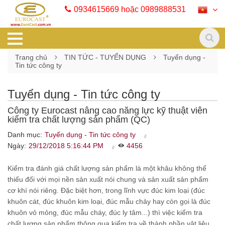
0934615669 hoặc 0989888531
Trang chủ
TIN TỨC - TUYỂN DỤNG
Tuyển dụng -
Tin tức công ty
Tuyển dụng - Tin tức công ty
Công ty Eurocast nâng cao năng lực kỹ thuật viên
kiểm tra chất lượng sản phẩm (QC)
Danh mục:
Tuyển dụng - Tin tức công ty
Ngày:
29/12/2018 5:16:44 PM
4456
Kiểm tra đánh giá chất lượng sản phẩm là một khâu không thể
thiếu đối với mọi nền sản xuất nói chung và sản xuất sản phẩm
cơ khí nói riêng. Đặc biệt hơn, trong lĩnh vực đúc kim loại (đúc
khuôn cát, đúc khuôn kim loại, đúc mẫu chảy hay còn gọi là đúc
khuôn vỏ mỏng, đúc mẫu cháy, đúc ly tâm...) thì việc kiểm tra
chất lượng sản phẩm thông qua kiểm tra về thành phần vật liệu,