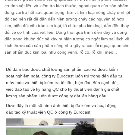
cơ tính vật liệu và kiểm tra kích thước, ngoại quan của sản phẩm
đóng vai trò hết sức quan trọng. Bởi vì, kim loại nóng chảy ở nhiệt
độ cao nên rất dễ dẫn đến hiện tượng cháy các nguyên tố hợp
kim, biến đổi cấu trúc kim loại, tổ chức pha kim loại, dẫn đến thay
đổi về cơ tính của vật liệu. Đồng thời quá trình điền đầy và đông
đặc trong khuôn đúc sẽ xảy ra hiện tượng co ngót làm sai lệch về
kích thước của sản phẩm cũng như gây ra các lỗi ngoại quan cho
sản phẩm đúc kim loại như cong vênh, rỗ co, rỗ khí, méo...
Để đảm bảo được chất lượng sản phẩm cao và được kiểm
soát nghiêm ngặt, công ty Eurocast luôn trú trọng đến đầu tư
máy móc và thiết bị kiểm tra tối tân, hiện đai. Bên cạnh đó,
việc đào tạo về kỹ năng QC cho kỹ thuật viên đánh giá chất
lượng sản phẩm luôn được công ty đặt lên hàng đầu.
Dưới đây là một số hình ảnh thiết bị đo kiểm và hoạt động
đào tạo kỹ thuật viên QC ở công ty Eurocast.