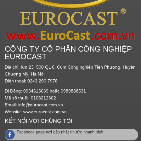
CÔNG TY CỔ PHẦN CÔNG NGHIỆP
EUROCAST
Địa chỉ: Km 23+500 QL 6, Cụm Công nghiệp Tiên Phương, Huyện
Chương Mỹ, Hà Nội
Điện thoại: 0243.200.7978
Di Động: 0934615669 hoặc 0989888531
Mã số thuế: 0108212602
Email:
info@eurocast.com.vn
Website:
www.eurocast.com.vn
KẾT NỐI VỚI CHÚNG TÔI
Facebook page nơi cập nhật tin tức nhanh nhất