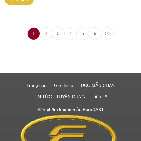
1
2
3
4
5
6
>>
Trang chủ
Giới thiệu
ĐÚC MẪU CHẢY
TIN TỨC - TUYỂN DỤNG
Liên hệ
Sản phẩm khuôn mẫu EuroCAST