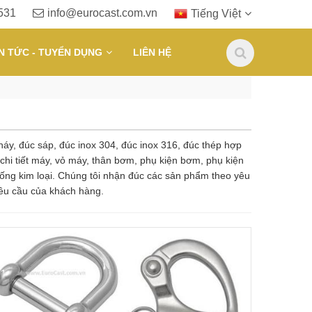
531
info@eurocast.com.vn
Tiếng Việt
IN TỨC - TUYỂN DỤNG
LIÊN HỆ
áy, đúc sáp, đúc inox 304, đúc inox 316, đúc thép hợp
 chi tiết máy, vỏ máy, thân bơm, phụ kiện bơm, phụ kiện
ện ống kim loại. Chúng tôi nhận đúc các sản phẩm theo yêu
êu cầu của khách hàng.