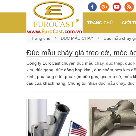
TRANG CHỦ
GIỚI T
Trang chủ
ĐÚC MẪU CHẢY
Đúc mẫu chảy gi
Đúc mẫu chảy giá treo cờ, móc á
Công ty EuroCast chuyên
đúc mẫu chảy
,
đúc thép
,
đúc k
kim, đúc gang, đúc đồng hợp kim , đúc nhôm hợp kim để ch
kính, phụ tùng ô tô, phụ kiện bếp gas, giá treo cờ, móc k
cầu của khách hàng. Chúng tôi nhận
đúc mẫu chảy
,
đúc 