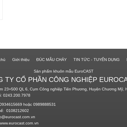
chủ
Giới thiệu
ĐÚC MẪU CHẢY
TIN TỨC - TUYỂN DỤNG
Sản phẩm khuôn mẫu EuroCAST
 TY CỔ PHẦN CÔNG NGHIỆP EUROC
 Km 23+500 QL 6, Cụm Công nghiệp Tiên Phương, Huyện Chương Mỹ, 
i: 0243.200.7978
 0934615669 hoặc 0989888531
uế: 0108212602
fo@eurocast.com.vn
www.eurocast.com.vn