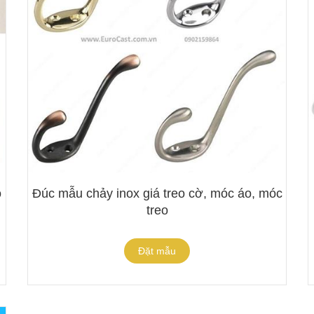
o
Đúc mẫu chảy inox giá treo cờ, móc áo, móc
treo
Đặt mẫu