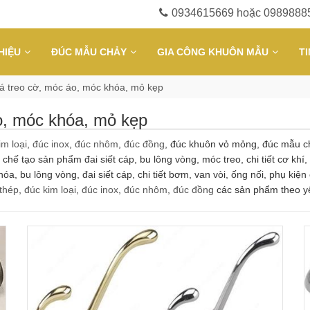
0934615669 hoặc 0989888
HIỆU
ĐÚC MẪU CHẢY
GIA CÔNG KHUÔN MẪU
T
á treo cờ, móc áo, móc khóa, mỏ kẹp
o, móc khóa, mỏ kẹp
im loại
,
đúc inox
,
đúc nhôm
,
đúc đồng
, đúc khuôn vỏ mỏng, đúc mẫu ch
ế tạo sản phẩm đai siết cáp, bu lông vòng, móc treo, chi tiết cơ khí,
hóa, bu lông vòng, đai siết cáp, chi tiết bơm, van vòi, ống nối, phụ ki
thép
,
đúc kim loại
,
đúc inox
,
đúc nhôm
,
đúc đồng
các sản phẩm theo y