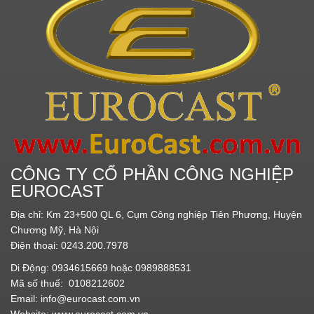
CÔNG TY CỔ PHẦN CÔNG NGHIỆP
EUROCAST
Địa chỉ: Km 23+500 QL 6, Cụm Công nghiệp Tiên Phương, Huyện
Chương Mỹ, Hà Nội
Điện thoại: 0243.200.7978
Di Động: 0934615669 hoặc 0989888531
Mã số thuế: 0108212602
Email:
info@eurocast.com.vn
Website:
www.eurocast.com.vn