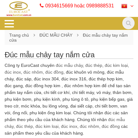
0934615669 hoặc 0989888531
Trang chủ
ĐÚC MẪU CHẢY
Đúc mẫu chảy tay nắm
cửa
Đúc mẫu chảy tay nắm cửa
Công ty EuroCast chuyên
đúc mẫu chảy
,
đúc thép
,
đúc kim loại
,
đúc inox
,
đúc nhôm
,
đúc đồng
, đúc khuôn vỏ mỏng, đúc mẫu
cháy, đúc sáp, đúc inox 304, đúc inox 316, đúc thép hợp kim,
đúc gang, đúc đồng hợp kim , đúc nhôm hợp kim để chế tạo sản
phẩm tay nắm cửa, chi tiết cơ khí, chi tiết máy, vỏ máy, thân bơm,
phụ kiện bơm, phụ kiện kính, phụ tùng ô tô, phụ kiện bếp gas, giá
treo cờ, móc khóa, bu lông vòng, đai siết cáp, chi tiết bơm, van
vòi, ống nối, phụ kiện ống kim loại. Chúng tôi nhận đúc các sản
phẩm theo yêu cầu của khách hàng. Chúng tôi nhận
đúc mẫu
chảy
,
đúc thép
,
đúc kim loại
,
đúc inox
,
đúc nhôm
,
đúc đồng
các
sản phẩm theo yêu cầu của khách hàng.