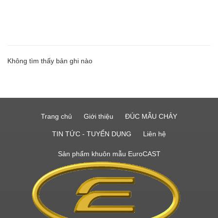
casting SUS 316, Investment casting Steels, Lost wax casting
Lost wax casting SUS 304, Lost wax casting SUS 316, Investment
casting Steels
Không tìm thấy bản ghi nào
Trang chủ
Giới thiệu
ĐÚC MẪU CHẢY
TIN TỨC - TUYỂN DỤNG
Liên hệ
Sản phẩm khuôn mẫu EuroCAST