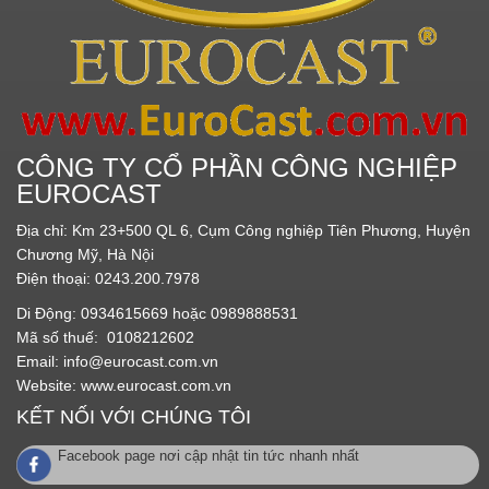
CÔNG TY CỔ PHẦN CÔNG NGHIỆP
EUROCAST
Địa chỉ: Km 23+500 QL 6, Cụm Công nghiệp Tiên Phương, Huyện
Chương Mỹ, Hà Nội
Điện thoại: 0243.200.7978
Di Động: 0934615669 hoặc 0989888531
Mã số thuế: 0108212602
Email:
info@eurocast.com.vn
Website:
www.eurocast.com.vn
KẾT NỐI VỚI CHÚNG TÔI
Facebook page nơi cập nhật tin tức nhanh nhất